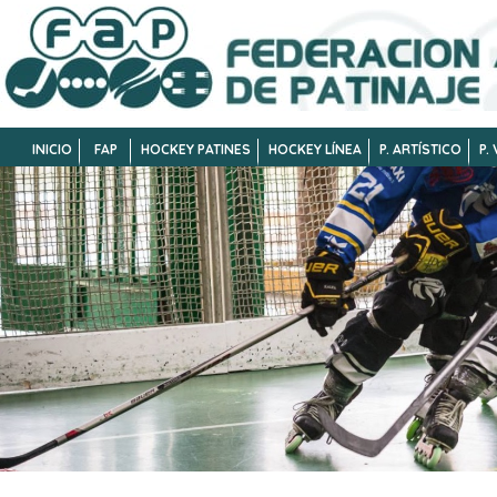
INICIO
FAP
HOCKEY PATINES
HOCKEY LÍNEA
P. ARTÍSTICO
P.