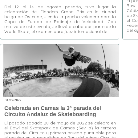
El pa
Bowl 
Del 12 al 14 de agosto pasado, tuvo lugar la
Cádiz
celebración del Flanders Grand Prix en la ciudad
de Sk
belga de Ostende, siendo la prueba valedera para la
el Co
Copa de Europa de Patinaje de Velocidad. Con
Feder
motivo de este evento, se llevó a cabo por parte de la
del a
World Skate, el examen para juez internacional de …
Etiquet
Etiquetas:
Copa de Europa de Patinaje de
de Skat
Velocidad
,
Flanders Grand Prix
,
Ostende
,
liptricks
Santiago Socorro
,
Sylvia Frey
,
World Skate
Skate G
31/05/2022
Celebrada en Camas la 3ª parada del
Circuito Andaluz de Skateboarding
El pasado sábado 28 de mayo de 2022 se celebró en
el Bowl del Skatepark de Camas (Sevilla) la tercera
parada del Circuito y primera prueba puntuable para
el ranking en la modalidad de Park del primer Circuito