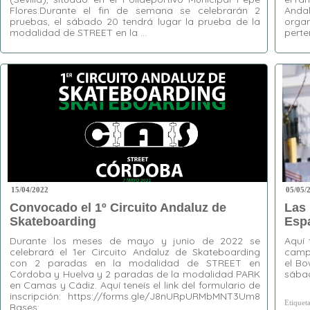
Flores.Durante el fin de semana se celebrarán 2
Anda
pruebas, el sábado 20 tendrá lugar la prueba de la
orga
modalidad de STREET en la …
perte
Etiquetas:
Bowl
,
Campeonato de Andalucía de
Etiquet
Skateboarding
,
Jart Skateboards
,
Open
,
Camas
,
Pabellón Municipal Pepe Flores
,
Park
,
Skatebo
Skateboarding
,
Skatepark de Camas
,
Street
,
FAP
,
Gu
Vans
,
Volcom
Skatebo
World S
15/04/2022
05/05/
Convocado el 1º Circuito Andaluz de
Las
Skateboarding
Esp
Durante los meses de mayo y junio de 2022 se
Aquí 
celebrará el 1er Circuito Andaluz de Skateboarding
camp
con 2 paradas en la modalidad de STREET en
el Bo
Córdoba y Huelva y 2 paradas de la modalidad PARK
sába
en Camas y Cádiz. Aquí teneís el link del formulario de
inscripción: https://forms.gle/J8nURpURMbMNT3Um8
Etiquet
Bases: