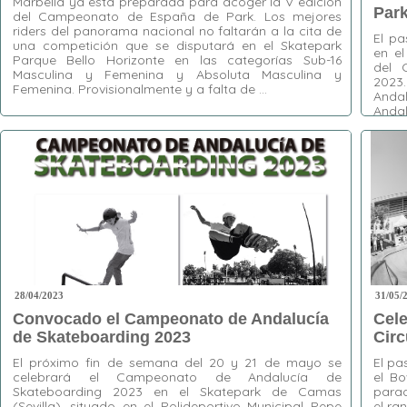
Marbella ya está preparada para acoger la V edición
Par
del Campeonato de España de Park. Los mejores
riders del panorama nacional no faltarán a la cita de
El p
una competición que se disputará en el Skatepark
en e
Parque Bello Horizonte en las categorías Sub-16
del 
Masculina y Femenina y Absoluta Masculina y
2023
Femenina. Provisionalmente y a falta de …
Andal
Anda
ayun
Etiquetas:
Campeonato de España de Park
,
Camas
Marbella
,
Park
,
Parque Bello Horizonte
Etiquet
Camas
,
Skatebo
Skatebo
Volcom
28/04/2023
31/05/
Convocado el Campeonato de Andalucía
Cele
de Skateboarding 2023
Circ
El próximo fin de semana del 20 y 21 de mayo se
El pa
celebrará el Campeonato de Andalucía de
el Bo
Skateboarding 2023 en el Skatepark de Camas
parad
(Sevilla), situado en el Polideportivo Municipal Pepe
el ra