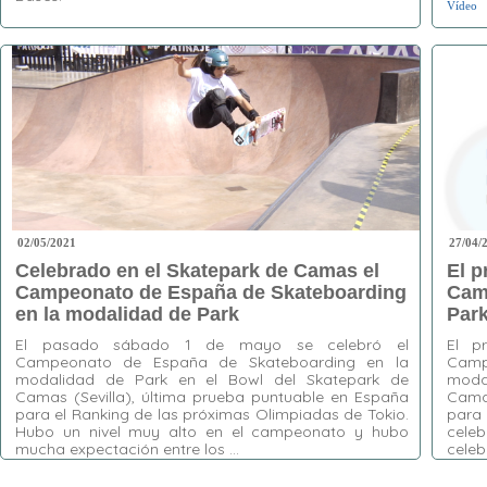
Vídeo
Etiquetas:
1º Circuito Andaluz de
Skateboarding
,
Cádiz
,
Camas
,
Córdoba
,
Huelva
,
Park
,
Street
02/05/2021
27/04/
Celebrado en el Skatepark de Camas el
El p
Campeonato de España de Skateboarding
Cam
en la modalidad de Park
Park
El pasado sábado 1 de mayo se celebró el
El p
Campeonato de España de Skateboarding en la
Camp
modalidad de Park en el Bowl del Skatepark de
moda
Camas (Sevilla), última prueba puntuable en España
Cama
para el Ranking de las próximas Olimpiadas de Tokio.
para
Hubo un nivel muy alto en el campeonato y hubo
celeb
mucha expectación entre los …
celeb