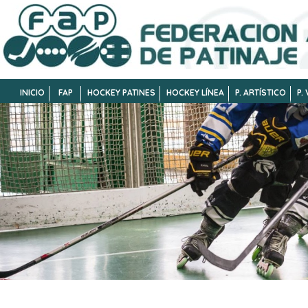
INICIO
FAP
HOCKEY PATINES
HOCKEY LÍNEA
P. ARTÍSTICO
P.