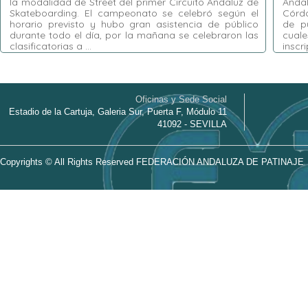
la modalidad de Street del primer Circuito Andaluz de
Anda
Skateboarding. El campeonato se celebró según el
Córdo
horario previsto y hubo gran asistencia de público
de pú
durante todo el día, por la mañana se celebraron las
cuale
clasificatorias a …
inscr
Etiquetas:
Circuito Andaluz de Skateboarding
,
Etiquet
HEATS
,
Huelva
,
Jorge Calderón
,
Natalia
Skatebo
Muñoz
,
Parque Moret
,
Street
Cañero
Oficinas y Sede Social
Córdob
Estadio de la Cartuja, Galeria Sur, Puerta F, Módulo 11
Bocane
41092 - SEVILLA
Copyrights © All Rights Reserved FEDERACIÓN ANDALUZA DE PATINAJE