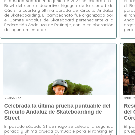
El pasado sábado 4 de junio de 2022 se celebró en el
El pa
Bowl del centro deportivo Irigoyen de la ciudad de
el Bo
Cádiz la cuarta y última parada del Circuito Andaluz
parad
de Skateboarding. El campeonato fue organizado por
el ra
el Comité Andaluz de Skateboard perteneciente a la
Anda
Federación Andaluza de Patinaje, con la colaboración
orga
del ayuntamiento de …
perte
Etiquetas:
airs
,
Bowl
,
Cádiz
,
Circuito Andaluz
Etiquet
de Skateboarding
,
Club Skate Cádiz
,
HEATS
,
Camas
,
liptricks
,
Natalia Muñoz
,
Rafa Bocanegra
,
Skatebo
Skate Gades
,
transfers
,
World Skate
FAP
,
Gu
Skatebo
World S
25/05/2022
09/05/
Celebrada la última prueba puntuable del
Resu
Circuito Andaluz de Skateboarding de
del 
Street
Cór
El pasado sábado 21 de mayo se celebró la segunda
El p
parada y última prueba puntuable para el ranking en
prueb