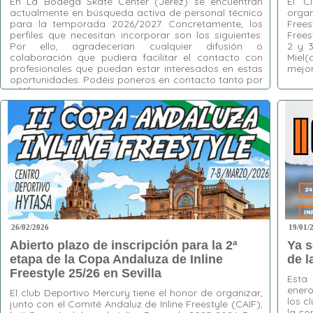
En La Bodega Skate Center (Jerez) se encuentran
El C
actualmente en búsqueda activa de personal técnico
orga
para la temporada 2026/2027. Concretamente, los
Frees
perfiles que necesitan incorporar son los siguientes:
Frees
Por ello, agradecerían cualquier difusión o
2 y 3
colaboración que pudiera facilitar el contacto con
Miel(
profesionales que puedan estar interesados en estas
mejor
oportunidades. Podéis poneros en contacto tanto por
teléfono …
Esta en
Esta entrada no tiene ninguna etiqueta
26/02/2026
19/01/
Abierto plazo de inscripción para la 2ª
Ya s
etapa de la Copa Andaluza de Inline
de l
Freestyle 25/26 en Sevilla
Esta 
enero
El club Deportivo Mercury tiene el honor de organizar,
los c
junto con el Comité Andaluz de Inline Freestyle (CAIF),
la co