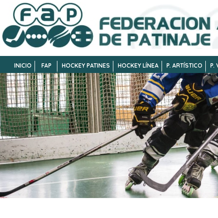
INICIO
FAP
HOCKEY PATINES
HOCKEY LÍNEA
P. ARTÍSTICO
P.