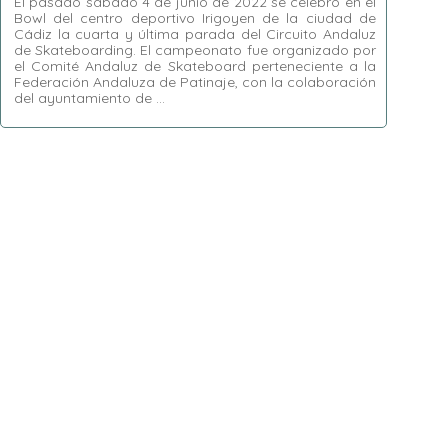
El pasado sábado 4 de junio de 2022 se celebró en el
Bowl del centro deportivo Irigoyen de la ciudad de
Cádiz la cuarta y última parada del Circuito Andaluz
de Skateboarding. El campeonato fue organizado por
el Comité Andaluz de Skateboard perteneciente a la
Federación Andaluza de Patinaje, con la colaboración
del ayuntamiento de …
Etiquetas:
airs
,
Bowl
,
Cádiz
,
Circuito Andaluz
de Skateboarding
,
Club Skate Cádiz
,
HEATS
,
liptricks
,
Natalia Muñoz
,
Rafa Bocanegra
,
Skate Gades
,
transfers
,
World Skate