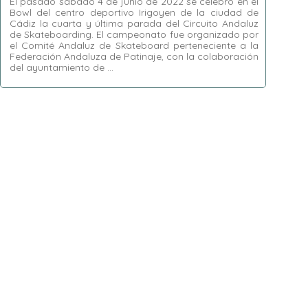
El pasado sábado 4 de junio de 2022 se celebró en el
Bowl del centro deportivo Irigoyen de la ciudad de
Cádiz la cuarta y última parada del Circuito Andaluz
de Skateboarding. El campeonato fue organizado por
el Comité Andaluz de Skateboard perteneciente a la
Federación Andaluza de Patinaje, con la colaboración
del ayuntamiento de …
Etiquetas:
airs
,
Bowl
,
Cádiz
,
Circuito Andaluz
de Skateboarding
,
Club Skate Cádiz
,
HEATS
,
liptricks
,
Natalia Muñoz
,
Rafa Bocanegra
,
Skate Gades
,
transfers
,
World Skate