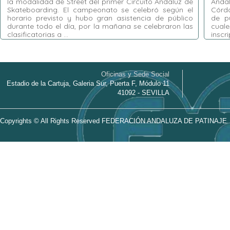
la modalidad de Street del primer Circuito Andaluz de
Anda
Skateboarding. El campeonato se celebró según el
Córdo
horario previsto y hubo gran asistencia de público
de pú
durante todo el día, por la mañana se celebraron las
cuale
clasificatorias a …
inscr
Etiquetas:
Circuito Andaluz de Skateboarding
,
Etiquet
HEATS
,
Huelva
,
Jorge Calderón
,
Natalia
Skatebo
Muñoz
,
Parque Moret
,
Street
Cañero
Oficinas y Sede Social
Córdob
Estadio de la Cartuja, Galeria Sur, Puerta F, Módulo 11
Bocane
41092 - SEVILLA
Copyrights © All Rights Reserved FEDERACIÓN ANDALUZA DE PATINAJE