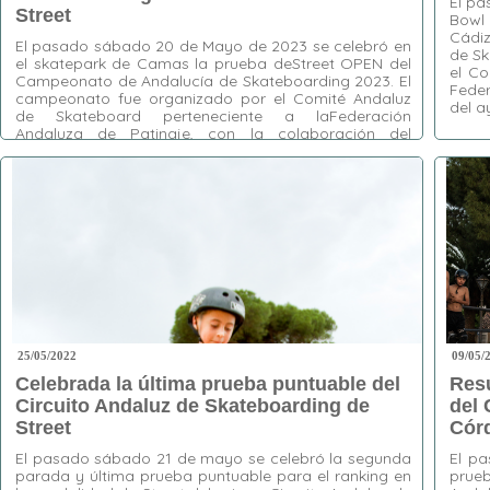
El pa
Street
Bowl 
Cádiz
El pasado sábado 20 de Mayo de 2023 se celebró en
de Sk
el skatepark de Camas la prueba deStreet OPEN del
el Co
Campeonato de Andalucía de Skateboarding 2023. El
Feder
campeonato fue organizado por el Comité Andaluz
del a
de Skateboard perteneciente a laFederación
Andaluza de Patinaje, con la colaboración del
ayuntamiento de Camas, el ClubSkateboarding
Etiquet
Camas, y gracias a …
de Skat
liptricks
Skate G
Etiquetas:
andalucía
,
Camas
,
HEATS
,
Jart
Skateboards
,
Jimmy Ramírez
,
Natalia Muñoz
,
Skateboarding
,
Street
,
Street Open
,
Vans
,
Volcom
25/05/2022
09/05/
Celebrada la última prueba puntuable del
Resu
Circuito Andaluz de Skateboarding de
del 
Street
Cór
El pasado sábado 21 de mayo se celebró la segunda
El p
parada y última prueba puntuable para el ranking en
prueb