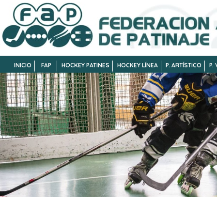
INICIO
FAP
HOCKEY PATINES
HOCKEY LÍNEA
P. ARTÍSTICO
P.