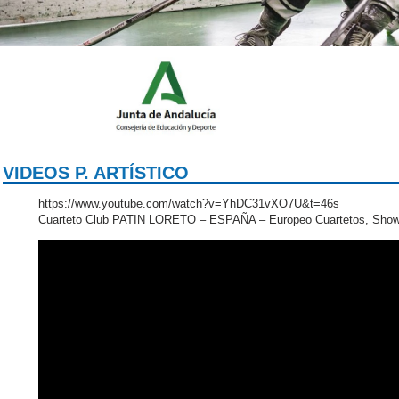
VIDEOS P. ARTÍSTICO
https://www.youtube.com/watch?v=YhDC31vXO7U&t=46s
Cuarteto Club PATIN LORETO – ESPAÑA – Europeo Cuartetos, Shows 