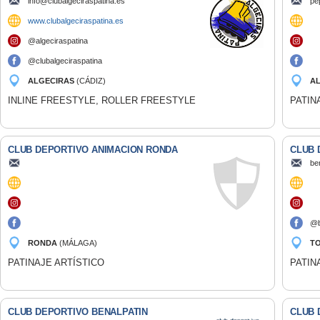
info@clubalgeciraspatina.es
pe
www.clubalgeciraspatina.es
@algeciraspatina
@clubalgeciraspatina
ALGECIRAS
(CÁDIZ)
AL
(M
INLINE FREESTYLE, ROLLER FREESTYLE
PATIN
CLUB DEPORTIVO ANIMACION RONDA
CLUB 
be
@b
RONDA
(MÁLAGA)
T
PATINAJE ARTÍSTICO
PATIN
CLUB DEPORTIVO BENALPATIN
CLUB 