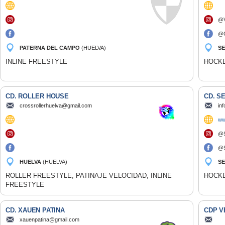
@V
@C
PATERNA DEL CAMPO
(HUELVA)
SE
INLINE FREESTYLE
HOCKE
CD. ROLLER HOUSE
CD. S
crossrollerhuelva@gmail.com
in
ww
@S
@S
HUELVA
(HUELVA)
SE
ROLLER FREESTYLE, PATINAJE VELOCIDAD, INLINE
HOCKE
FREESTYLE
CD. XAUEN PATINA
CDP V
xauenpatina@gmail.com