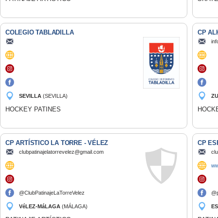
COLEGIO TABLADILLA
CP AL
in
SEVILLA
(SEVILLA)
ZU
HOCKEY PATINES
HOCKE
CP ARTÍSTICO LA TORRE - VÉLEZ
CP ES
clubpatinajelatorrevelez@gmail.com
cl
ww
@ClubPatinajeLaTorreVelez
@p
VéLEZ-MáLAGA
(MÁLAGA)
ES