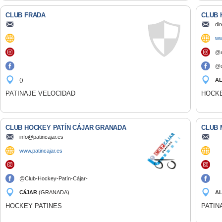
CLUB FRADA
CLUB 
di
ww
@a
@c
()
A
PATINAJE VELOCIDAD
HOCKE
CLUB HOCKEY PATÍN CÁJAR GRANADA
CLUB 
info@patincajar.es
www.patincajar.es
@Club-Hockey-Patín-Cájar-
Granada
CáJAR
(GRANADA)
AL
(M
HOCKEY PATINES
PATIN