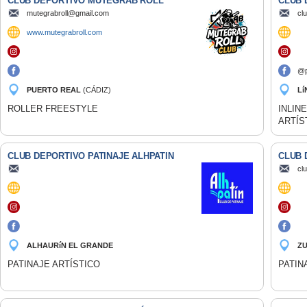
CLUB DEPORTIVO MUTEGRAB ROLL
CLUB 
mutegrabroll@gmail.com
cl
www.mutegrabroll.com
@p
PUERTO REAL
(CÁDIZ)
Lí
(C
ROLLER FREESTYLE
INLIN
ARTÍS
CLUB DEPORTIVO PATINAJE ALHPATIN
CLUB 
cl
ALHAURíN EL GRANDE
ZU
(MÁLAGA)
PATINAJE ARTÍSTICO
PATIN