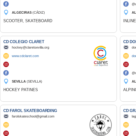
@a
ALGECIRAS
(CÁDIZ)
A
SCOOTER, SKATEBOARD
INLIN
CD COLEGIO CLARET
CD DO
hockey@claretsevilla.org
do
www.cdclaret.com
do
@c
SEVILLA
(SEVILLA)
A
HOCKEY PATINES
ALPIN
CD FAROL SKATEBOARDING
CD GR
farolskateschool@gmail.com
la