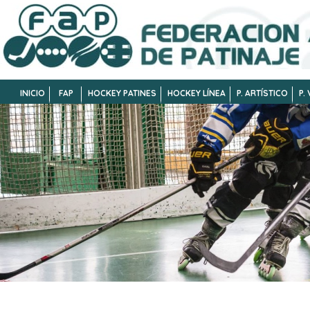
INICIO
FAP
HOCKEY PATINES
HOCKEY LÍNEA
P. ARTÍSTICO
P.