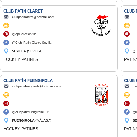
CLUB PATIN CLARET
CLUB 
clubpatinclaret@hotmail.com
@cpclaretsevilla
@Club-Patin-Claret-Sevilla
SEVILLA
(SEVILLA)
()
HOCKEY PATINES
PATIN
CLUB PATÍN FUENGIROLA
CLUB 
clubpatinfuengirola@hotmail.com
cl
@clubpatinfuengirola1975
@c
FUENGIROLA
(MÁLAGA)
SE
HOCKEY PATINES
PATIN