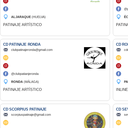
@p
ALJARAQUE
(HUELVA)
ÉC
PATINAJE ARTÍSTICO
PATIN
CD PATINAJE RONDA
CD RO
clubpatinajeronda@gmail.com
cd
@clubpatianjeronda
RONDA
(MÁLAGA)
PA
PATINAJE ARTÍSTICO
INLIN
CD SCORPIUS PATINAJE
CD SE
scorpiuspatinaje@gmail.com
se