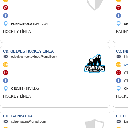
FUENGIROLA
(MÁLAGA)
SE
HOCKEY LÍNEA
PATIN
CD. GELVES HOCKEY LÍNEA
CD. IN
cdgelveshockeylinea@gmail.com
in
ww
@i
@i
GELVES
(SEVILLA)
CH
(C
HOCKEY LÍNEA
HOCKE
CD. JAENPATINA
CD. L
cdjaenpatina@gmail.com
fu