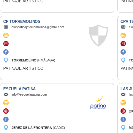
PATINAJE ARTÍSTICO
PATIN
CP TORREMOLINOS
CPA T
clubpatinajetorremolinos@gmail.com
cl
TORREMOLINOS
(MÁLAGA)
T
PATINAJE ARTÍSTICO
PATIN
ESCUELA PATINA
LAS J
info@escuelapatina.com
la
@L
JEREZ DE LA FRONTERA
(CÁDIZ)
M