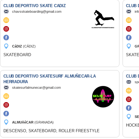
CLUB DEPORTIVO SKATE CADIZ
CLUB 
chavsskateboarding@gmail.com
in
CáDIZ
(CÁDIZ)
G
SKATEBOARD
SKAT
CLUB DEPORTIVO SKATESURF ALMUÑECAR-LA
CLUB 
HERRADURA
sp
skatesurfalmunecar@gmail.com
SE
ALMUñéCAR
(GRANADA)
HOCKE
DESCENSO, SKATEBOARD, ROLLER FREESTYLE