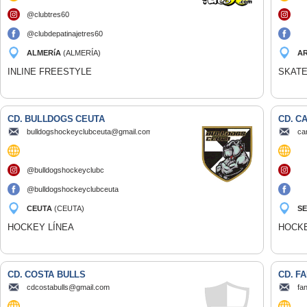
@clubtres60
@clubdepatinajetres60
ALMERíA
(ALMERÍA)
A
(C
INLINE FREESTYLE
SKAT
CD. BULLDOGS CEUTA
CD. C
bulldogshockeyclubceuta@gmail.com
ca
@bulldogshockeyclubc
@bulldogshockeyclubceuta
CEUTA
(CEUTA)
SE
HOCKEY LÍNEA
HOCKE
CD. COSTA BULLS
CD. F
cdcostabulls@gmail.com
fa