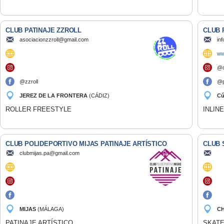
CLUB PATINAJE ZZROLL
CLUB 
asociacionzzroll@gmail.com
in
ww
@c
@zzroll
@p
JEREZ DE LA FRONTERA
(CÁDIZ)
C
ROLLER FREESTYLE
INLIN
CLUB POLIDEPORTIVO MIJAS PATINAJE ARTÍSTICO
CLUB 
clubmijas.pa@gmail.com
MIJAS
(MÁLAGA)
CH
(C
PATINAJE ARTÍSTICO
SKAT