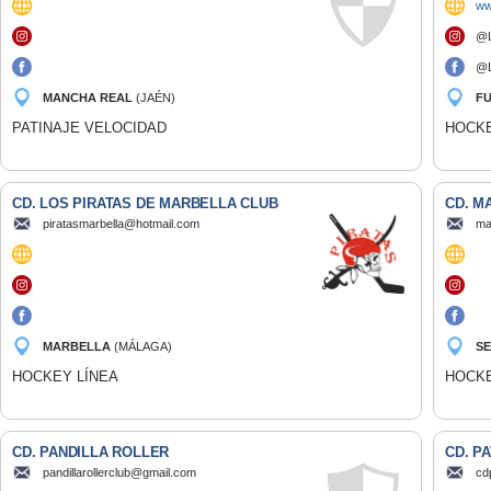
ww
@L
@L
MANCHA REAL
(JAÉN)
F
PATINAJE VELOCIDAD
HOCKE
CD. LOS PIRATAS DE MARBELLA CLUB
CD. M
piratasmarbella@hotmail.com
ma
MARBELLA
(MÁLAGA)
SE
HOCKEY LÍNEA
HOCKE
CD. PANDILLA ROLLER
CD. P
pandillarollerclub@gmail.com
cd