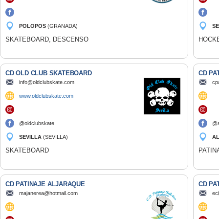
POLOPOS
(GRANADA)
SE
SKATEBOARD, DESCENSO
HOCKE
CD OLD CLUB SKATEBOARD
CD PA
info@oldclubskate.com
cp
www.oldclubskate.com
@oldclubskate
@a
SEVILLA
(SEVILLA)
A
SKATEBOARD
PATIN
CD PATINAJE ALJARAQUE
CD PA
majanerea@hotmail.com
ec