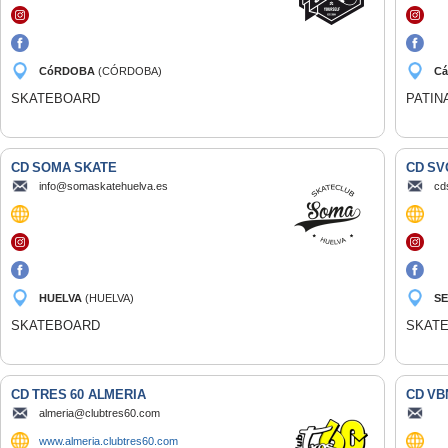
CóRDOBA
(CÓRDOBA)
C
SKATEBOARD
PATIN
CD SOMA SKATE
CD SV
info@somaskatehuelva.es
cd
HUELVA
(HUELVA)
SE
SKATEBOARD
SKAT
CD TRES 60 ALMERIA
CD VB
almeria@clubtres60.com
www.almeria.clubtres60.com