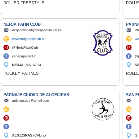
ROLLER FREESTYLE
ROLLE
NERJA PATÍN CLUB
PATIN
nerjapatinclub@nerjapatinclub.es
in
www.nerjapatinclub.es
ww
@NerjaPatinClub
@nerjapatinclub
@p
NERJA
(MÁLAGA)
SE
HOCKEY PATINES
ROLLE
PATINAJE CIUDAD DE ALGECIRAS
SAN F
artistico.pca@gmail.com
ALGECIRAS
(CÁDIZ)
()