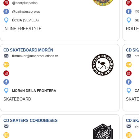
@scorpiuspatina
@patinajescorpius
@S
ÉCIJA
(SEVILLA)
SE
INLINE FREESTYLE
ROLLE
CD SKATEBOARD MORÓN
CD SK
filmmaker@macproductions.tv
cr
MORóN DE LA FRONTERA
C
(SEVILLA)
SKATEBOARD
SKAT
CD SKATERS CORDOBESES
CD SK
sk