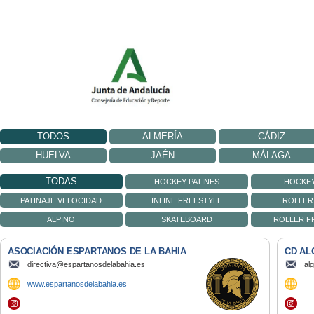
TODOS
ALMERÍA
CÁDIZ
HUELVA
JAÉN
MÁLAGA
TODAS
HOCKEY PATINES
HOCKEY
PATINAJE VELOCIDAD
INLINE FREESTYLE
ROLLER
ALPINO
SKATEBOARD
ROLLER F
ASOCIACIÓN ESPARTANOS DE LA BAHIA
CD AL
directiva@espartanosdelabahia.es
al
www.espartanosdelabahia.es