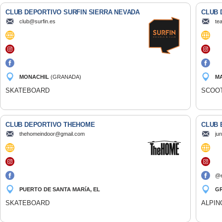
CLUB DEPORTIVO SURFIN SIERRA NEVADA
CLUB 
club@surfin.es
te
MONACHIL
(GRANADA)
M
SKATEBOARD
SCOO
CLUB DEPORTIVO THEHOME
CLUB 
thehomeindoor@gmail.com
ju
@e
PUERTO DE SANTA MARíA, EL
G
(CÁDIZ)
SKATEBOARD
ALPIN