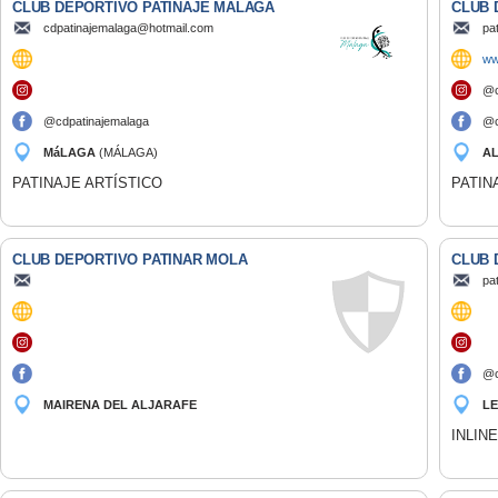
CLUB DEPORTIVO PATINAJE MÁLAGA
CLUB 
cdpatinajemalaga@hotmail.com
pa
ww
@c
@cdpatinajemalaga
@c
MáLAGA
(MÁLAGA)
A
PATINAJE ARTÍSTICO
PATIN
CLUB DEPORTIVO PATINAR MOLA
CLUB 
pa
@c
MAIRENA DEL ALJARAFE
LE
(SEVILLA)
INLIN