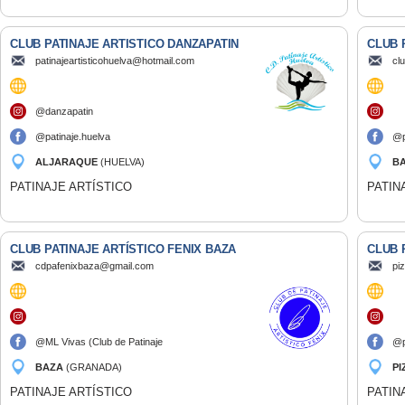
CLUB PATINAJE ARTISTICO DANZAPATIN
CLUB 
patinajeartisticohuelva@hotmail.com
cl
@danzapatin
@patinaje.huelva
@p
ALJARAQUE
(HUELVA)
B
PATINAJE ARTÍSTICO
PATIN
CLUB PATINAJE ARTÍSTICO FENIX BAZA
CLUB 
cdpafenixbaza@gmail.com
pi
@ML Vivas (Club de Patinaje
@p
Artístico Fénix Baza)
BAZA
(GRANADA)
PI
PATINAJE ARTÍSTICO
PATIN