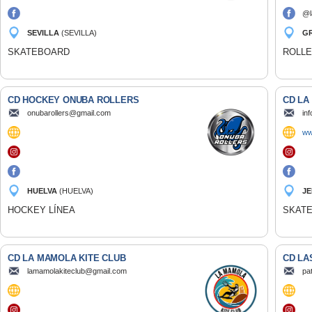
@l
SEVILLA
(SEVILLA)
G
SKATEBOARD
ROLLE
CD HOCKEY ONUBA ROLLERS
CD LA
onubarollers@gmail.com
in
ww
HUELVA
(HUELVA)
JE
HOCKEY LÍNEA
SKAT
CD LA MAMOLA KITE CLUB
CD LA
lamamolakiteclub@gmail.com
pa