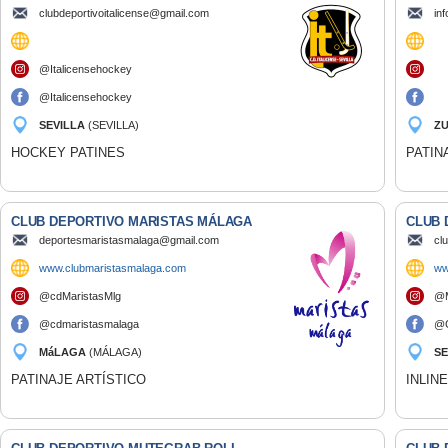
clubdeportivoitalicense@gmail.com
in
@Italicensehockey
@Italicensehockey
SEVILLA
(SEVILLA)
ZU
HOCKEY PATINES
PATIN
CLUB DEPORTIVO MARISTAS MÁLAGA
CLUB 
deportesmaristasmalaga@gmail.com
cl
www.clubmaristasmalaga.com
ww
@cdMaristasMlg
@M
@cdmaristasmalaga
@C
MáLAGA
(MÁLAGA)
SE
PATINAJE ARTÍSTICO
INLIN