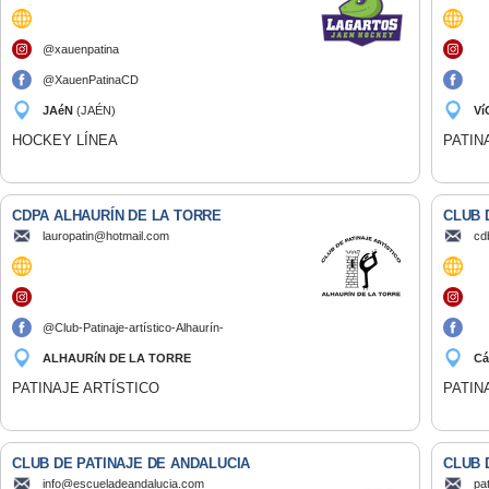
@xauenpatina
@XauenPatinaCD
JAéN
(JAÉN)
Ví
HOCKEY LÍNEA
PATIN
CDPA ALHAURÍN DE LA TORRE
CLUB 
lauropatin@hotmail.com
cd
@Club-Patinaje-artístico-Alhaurín-
de-la-torre
ALHAURíN DE LA TORRE
C
(MÁLAGA)
PATINAJE ARTÍSTICO
PATIN
CLUB DE PATINAJE DE ANDALUCIA
CLUB 
info@escueladeandalucia.com
pa