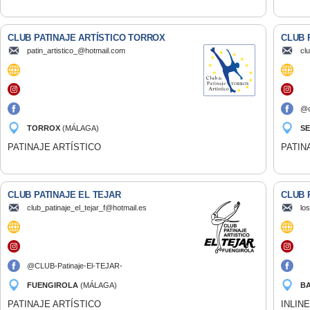
CLUB PATINAJE ARTÍSTICO TORROX
CLUB 
patin_artistico_@hotmail.com
cl
@c
TORROX
(MÁLAGA)
SE
PATINAJE ARTÍSTICO
PATIN
CLUB PATINAJE EL TEJAR
CLUB 
club_patinaje_el_tejar_f@hotmail.es
lo
@CLUB-Patinaje-El-TEJAR-
Fuengirola
FUENGIROLA
(MÁLAGA)
B
PATINAJE ARTÍSTICO
INLIN