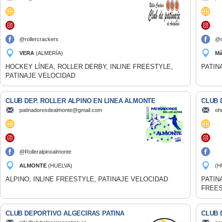
@rollercrackers
@c
VERA
(ALMERÍA)
M
HOCKEY LÍNEA, ROLLER DERBY, INLINE FREESTYLE,
PATIN
PATINAJE VELOCIDAD
CLUB DEP. ROLLER ALPINO EN LINEA ALMONTE
CLUB 
patinadoresdealmonte@gmail.com
oh
@Rolleralpinoalmonte
ALMONTE
(HUELVA)
(H
ALPINO, INLINE FREESTYLE, PATINAJE VELOCIDAD
PATIN
FREE
CLUB DEPORTIVO ALGECIRAS PATINA
CLUB 