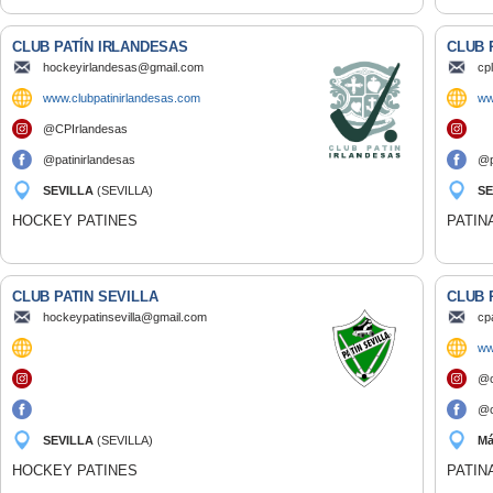
CLUB PATÍN IRLANDESAS
CLUB 
hockeyirlandesas@gmail.com
cp
www.clubpatinirlandesas.com
ww
@CPIrlandesas
@patinirlandesas
@p
SEVILLA
(SEVILLA)
SE
HOCKEY PATINES
PATIN
CLUB PATIN SEVILLA
CLUB 
hockeypatinsevilla@gmail.com
cp
ww
@c
@c
SEVILLA
(SEVILLA)
M
HOCKEY PATINES
PATIN