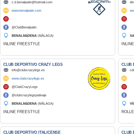
c.d.benalpatin@hotmail.com
di
www.benalpatin.com
ww
@ClubBenalpatin
BENALMáDENA
(MÁLAGA)
S
INLINE FREESTYLE
INLIN
CLUB DEPORTIVO CRAZY LEGS
CLUB 
info@clubcrazylegs.es
cd
www.clubcrazylegs.es
@ClubCrazyLegs
@clubcrazylegspatinaje
BENALMáDENA
(MÁLAGA)
Ví
INLINE FREESTYLE
ROLLE
CLUB DEPORTIVO ITALICENSE
CLUB 