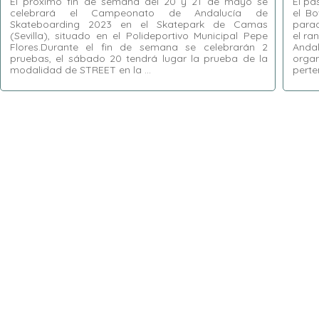
El próximo fin de semana del 20 y 21 de mayo se
El pa
celebrará el Campeonato de Andalucía de
el Bo
Skateboarding 2023 en el Skatepark de Camas
parad
(Sevilla), situado en el Polideportivo Municipal Pepe
el ra
Flores.Durante el fin de semana se celebrarán 2
Anda
pruebas, el sábado 20 tendrá lugar la prueba de la
orga
modalidad de STREET en la …
perte
Etiquetas:
Bowl
,
Campeonato de Andalucía de
Etiquet
Skateboarding
,
Jart Skateboards
,
Open
,
Camas
,
Pabellón Municipal Pepe Flores
,
Park
,
Skatebo
Skateboarding
,
Skatepark de Camas
,
Street
,
FAP
,
Gu
Vans
,
Volcom
Skatebo
World S