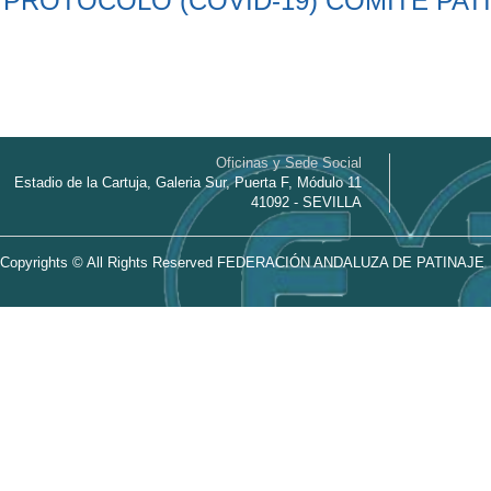
PROTOCOLO (COVID-19) COMITÉ PATIN
Oficinas y Sede Social
Estadio de la Cartuja, Galeria Sur, Puerta F, Módulo 11
41092 - SEVILLA
Copyrights © All Rights Reserved FEDERACIÓN ANDALUZA DE PATINAJE