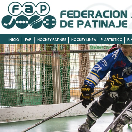
INICIO
FAP
HOCKEY PATINES
HOCKEY LÍNEA
P. ARTÍSTICO
P.