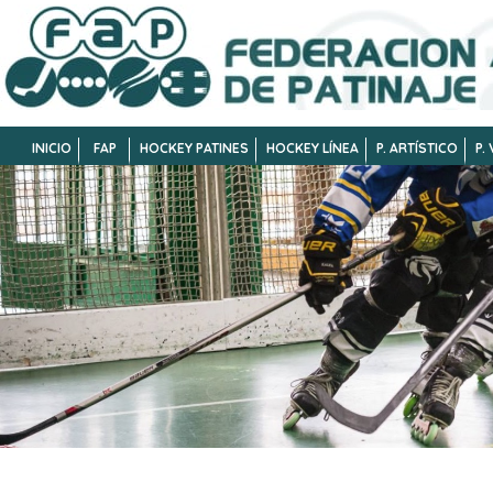
INICIO
FAP
HOCKEY PATINES
HOCKEY LÍNEA
P. ARTÍSTICO
P.