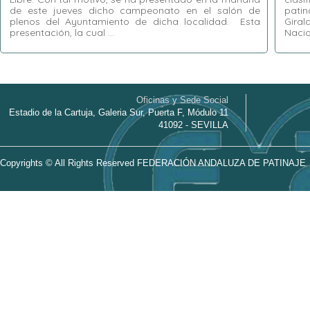
de este jueves dicho campeonato en el salón de
patin
plenos del Ayuntamiento de dicha localidad. Esta
Giral
presentación, la cual …
Nacio
Etiquetas:
Aljaraque
,
Campeonato de
Etiquet
Andalucía de Libre
,
David Toscano Contreras
,
de Patin
María Ángeles Chamorro Vieira
,
Patricia
Amate
,
Torres Crespo
,
Pedro Yórquez Sancha
Libre
,
N
Oficinas y Sede Social
Estadio de la Cartuja, Galeria Sur, Puerta F, Módulo 11
41092 - SEVILLA
Copyrights © All Rights Reserved FEDERACIÓN ANDALUZA DE PATINAJE