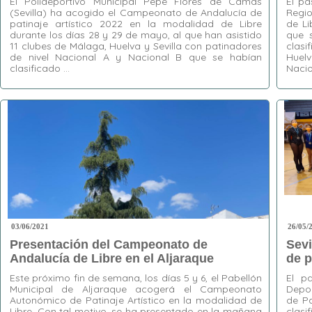
El Polideportivo Municipal Pepe Flores de Camas
El p
(Sevilla) ha acogido el Campeonato de Andalucía de
Regio
patinaje artístico 2022 en la modalidad de Libre
de Li
durante los días 28 y 29 de mayo, al que han asistido
que 
11 clubes de Málaga, Huelva y Sevilla con patinadores
clasi
de nivel Nacional A y Nacional B que se habían
Huel
clasificado …
Nacio
Etiquetas:
Alhaurín de la Torre
,
Aljaraque
,
Etiquet
Biellmann
,
CP Giralda
,
CP Loreto
,
Danzapatín
,
Sánchez
El Tejar
,
La Torre-Vélez
,
Libre
,
Málaga
,
Mijas
,
Sánchez
Nacional A
,
Nacional B
,
Patinaje Artístico
,
Patinaje
Sevilla
,
Torrox
Torres
,
Giralda
Estela 
Moreno
Naciona
Benítez
03/06/2021
26/05/
Presentación del Campeonato de
Sevi
Andalucía de Libre en el Aljaraque
de p
Este próximo fin de semana, los días 5 y 6, el Pabellón
El p
Municipal de Aljaraque acogerá el Campeonato
Depor
Autonómico de Patinaje Artístico en la modalidad de
de Pa
Libre. Con tal motivo, se ha presentado en la mañana
clas