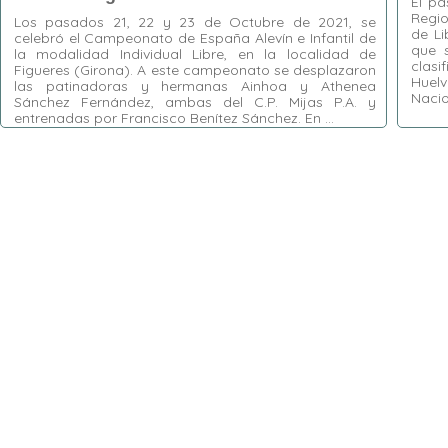
El p
Regio
Los pasados 21, 22 y 23 de Octubre de 2021, se
de Li
celebró el Campeonato de España Alevín e Infantil de
que 
la modalidad Individual Libre, en la localidad de
clasi
Figueres (Girona). A este campeonato se desplazaron
Huel
las patinadoras y hermanas Ainhoa y Athenea
Nacio
Sánchez Fernández, ambas del C.P. Mijas P.A. y
entrenadas por Francisco Benítez Sánchez. En …
Etiquet
Sánchez
Etiquetas:
Ainhoa Sánchez Fernández
,
Athena
Sánchez
Sánchez Fernández
,
C.P. Mijas P.A.
,
Figueres
,
Patinaje
Francisco Benítez Sánchez
Torres
,
Giralda
Estela 
Moreno
Naciona
Benítez