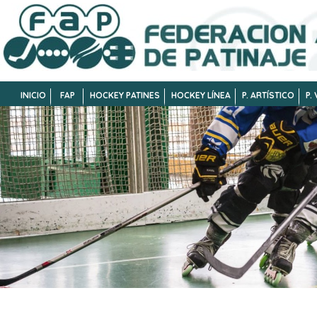
INICIO
FAP
HOCKEY PATINES
HOCKEY LÍNEA
P. ARTÍSTICO
P.