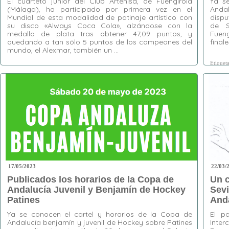
El cuarteto junior del Club Artenisa, de Fuengirola
Ya s
(Málaga), ha participado por primera vez en el
Anda
Mundial de esta modalidad de patinaje artístico con
dispu
su disco «Always Coca Cola», alzándose con la
de S
medalla de plata tras obtener 47,09 puntos, y
Fueng
quedando a tan sólo 5 puntos de los campeones del
finale
mundo, el Alexmar, también un …
Etiquet
Etiquetas:
Alexmar
,
Club Artenisa
,
Colombia
,
Andaluc
España
,
Fuengirola
,
Ibagué
,
Mundial de
Cuartetos Junior
,
Sevilla
17/05/2023
22/03/
Publicados los horarios de la Copa de
Un c
Andalucía Juvenil y Benjamín de Hockey
Sevi
Patines
Anda
Ya se conocen el cartel y horarios de la Copa de
El p
Andalucía benjamín y juvenil de Hockey sobre Patines
Inte