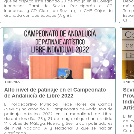
que se disputa este sábado 20 de mayo en el Colegio
Depor
Irlandesas Bami de Sevilla. Participarán el CP
más d
Irlandesas y CD Claret de Sevilla y el CHP Cájar de
Tempo
Granada con dos equipos (A y B).
Espar
CP …
Etiquetas:
Benjamín
,
CD Claret
,
CHP Cájar
,
Copa de Andalucía
,
CP Irlandesas
,
Granada
,
Etiquet
hockey patines
,
Irlandesas Bami
,
Juvenil
,
Occiden
Sevilla
Esparti
Écija
,
E
Sevilla
,
11/06/2022
02/05/
Alto nivel de patinaje en el Campeonato
Sevi
de Andalucía de Libre 2022
Prov
Indi
El Polideportivo Municipal Pepe Flores de Camas
Artí
(Sevilla) ha acogido el Campeonato de Andalucía de
patinaje artístico 2022 en la modalidad de Libre
El fi
durante los días 28 y 29 de mayo, al que han asistido
de c
11 clubes de Málaga, Huelva y Sevilla con patinadores
dado 
de nivel Nacional A y Nacional B que se habían
Camas
clasificado …