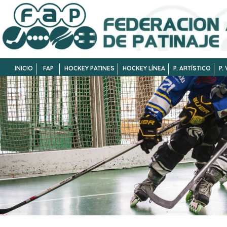
INICIO
FAP
HOCKEY PATINES
HOCKEY LÍNEA
P. ARTÍSTICO
P.