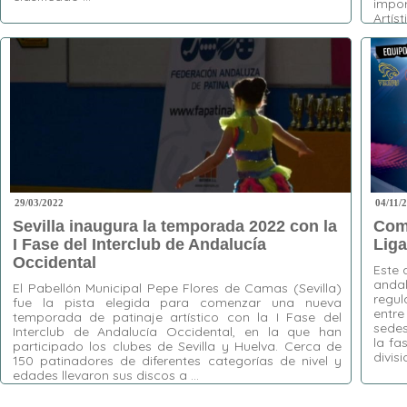
impor
Artí
Occid
Etiquetas:
Alhaurín de la Torre
,
Aljaraque
,
Biellmann
,
CP Giralda
,
CP Loreto
,
Danzapatín
,
El Tejar
,
La Torre-Vélez
,
Libre
,
Málaga
,
Mijas
,
Etiquet
Nacional A
,
Nacional B
,
Patinaje Artístico
,
Patinaje
Sevilla
,
Torrox
Luis Ja
Libre I
Parejas
29/03/2022
04/11/
Sevilla inaugura la temporada 2022 con la
Comi
I Fase del Interclub de Andalucía
Liga
Occidental
Este 
andal
El Pabellón Municipal Pepe Flores de Camas (Sevilla)
regul
fue la pista elegida para comenzar una nueva
entre
temporada de patinaje artístico con la I Fase del
sedes
Interclub de Andalucía Occidental, en la que han
la fa
participado los clubes de Sevilla y Huelva. Cerca de
divis
150 patinadores de diferentes categorías de nivel y
edades llevaron sus discos a …
Etiquet