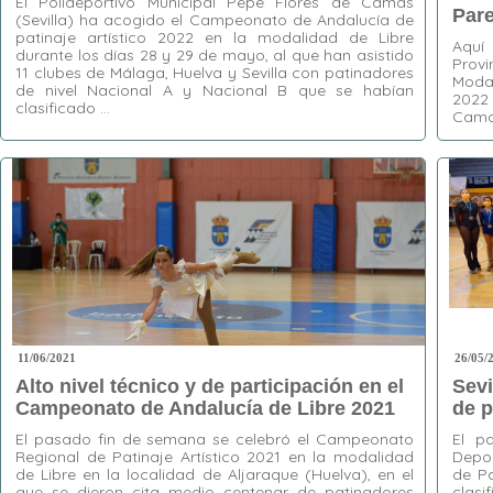
El Polideportivo Municipal Pepe Flores de Camas
Pare
(Sevilla) ha acogido el Campeonato de Andalucía de
patinaje artístico 2022 en la modalidad de Libre
Aquí 
durante los días 28 y 29 de mayo, al que han asistido
Provi
11 clubes de Málaga, Huelva y Sevilla con patinadores
Modal
de nivel Nacional A y Nacional B que se habían
2022 
clasificado …
Cam
Etiquetas:
Alhaurín de la Torre
,
Aljaraque
,
Etiquet
Biellmann
,
CP Giralda
,
CP Loreto
,
Danzapatín
,
Sevilla
El Tejar
,
La Torre-Vélez
,
Libre
,
Málaga
,
Mijas
,
Artístic
Nacional A
,
Nacional B
,
Patinaje Artístico
,
Sevilla
,
Torrox
11/06/2021
26/05/
Alto nivel técnico y de participación en el
Sevi
Campeonato de Andalucía de Libre 2021
de p
El pasado fin de semana se celebró el Campeonato
El p
Regional de Patinaje Artístico 2021 en la modalidad
Depor
de Libre en la localidad de Aljaraque (Huelva), en el
de Pa
que se dieron cita medio centenar de patinadores
clas