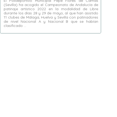
El Polideportivo Municipal Pepe Flores de Camas
(Sevilla) ha acogido el Campeonato de Andalucía de
patinaje artístico 2022 en la modalidad de Libre
durante los días 28 y 29 de mayo, al que han asistido
11 clubes de Málaga, Huelva y Sevilla con patinadores
de nivel Nacional A y Nacional B que se habían
clasificado …
Etiquetas:
Alhaurín de la Torre
,
Aljaraque
,
Biellmann
,
CP Giralda
,
CP Loreto
,
Danzapatín
,
El Tejar
,
La Torre-Vélez
,
Libre
,
Málaga
,
Mijas
,
Nacional A
,
Nacional B
,
Patinaje Artístico
,
Sevilla
,
Torrox