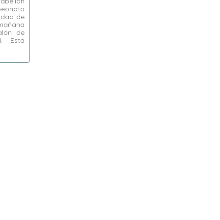
Pabellón
peonato
lidad de
a mañana
alón de
d. Esta