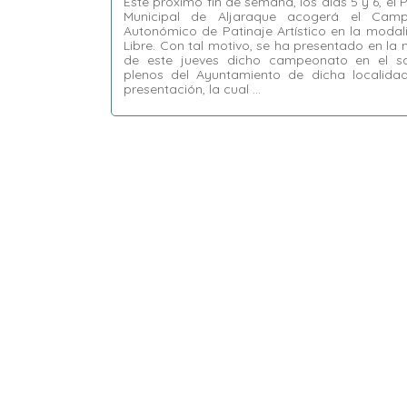
Este próximo fin de semana, los días 5 y 6, el 
Municipal de Aljaraque acogerá el Cam
Autonómico de Patinaje Artístico en la moda
Libre. Con tal motivo, se ha presentado en l
de este jueves dicho campeonato en el s
plenos del Ayuntamiento de dicha localida
presentación, la cual …
Etiquetas:
Aljaraque
,
Campeonato de
Andalucía de Libre
,
David Toscano Contreras
,
María Ángeles Chamorro Vieira
,
Patricia
Torres Crespo
,
Pedro Yórquez Sancha