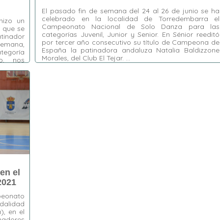
El pasado fin de semana del 24 al 26 de junio se ha
celebrado en la localidad de Torredembarra el
hizo un
Campeonato Nacional de Solo Danza para las
l que se
categorías Juvenil, Junior y Senior. En Sénior reeditó
tinador
por tercer año consecutivo su título de Campeona de
lemana,
España la patinadora andaluza Natalia Baldizzone
ategoría
Morales, del Club El Tejar. …
o, nos
Etiquetas:
Adrián Aguilar Sánchez
,
Alhaurín de
la Torre
,
Beatriz Núñez Donoso
,
Campeonato
Nacional de Solo Danza
,
CP El Tejar
,
CP
Tempo
,
Emma Martínez Cons
,
Javier Darío
Doña
,
Jorge Granell Falomir
,
María Campos
Fernández
,
Marina Mestanza Castro
,
Natalia
Baldizzone
,
Natalia López Díaz
,
Paula Ríos
Gómez
,
Raúl Pastor García
,
Rocío Quijada
Ruíz
,
Torredembarra
en el
2021
peonato
odalidad
), en el
nadores