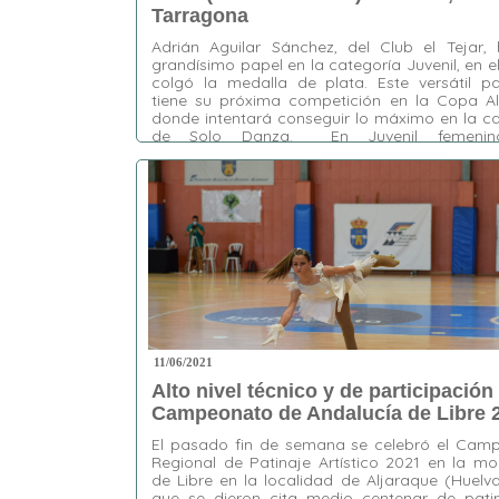
Tarragona
Adrián Aguilar Sánchez, del Club el Tejar, 
grandísimo papel en la categoría Juvenil, en e
colgó la medalla de plata. Este versátil pa
tiene su próxima competición en la Copa A
donde intentará conseguir lo máximo en la c
de Solo Danza. En Juvenil femenin
representó Claudia Moreno Torres, del Club …
Etiquetas:
Adrián Aguilar Sánchez
,
Claudia
Moreno Torres
,
Claudia Vélez Alarcón
,
CP El
Tejar
,
CP Espartinas
,
CP Loreto
,
Daniel
Rodríguez Romero
11/06/2021
Alto nivel técnico y de participación 
Campeonato de Andalucía de Libre 
El pasado fin de semana se celebró el Cam
Regional de Patinaje Artístico 2021 en la m
de Libre en la localidad de Aljaraque (Huelva
que se dieron cita medio centenar de pati