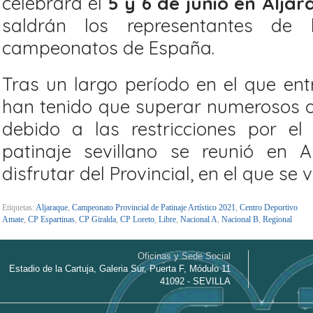
celebrará el
5 y 6 de junio en Aljar
saldrán los representantes de
campeonatos de España.
Tras un largo período en el que en
han tenido que superar numerosos o
debido a las restricciones por el
patinaje sevillano se reunió en
disfrutar del Provincial, en el que se v
Etiquetas:
Aljaraque
,
Campeonato Provincial de Patinaje Artístico 2021
,
Centro Deportivo
Amate
,
CP Espartinas
,
CP Giralda
,
CP Loreto
,
Libre
,
Nacional A
,
Nacional B
,
Regional
Oficinas y Sede Social
Estadio de la Cartuja, Galeria Sur, Puerta F, Módulo 11
41092 - SEVILLA