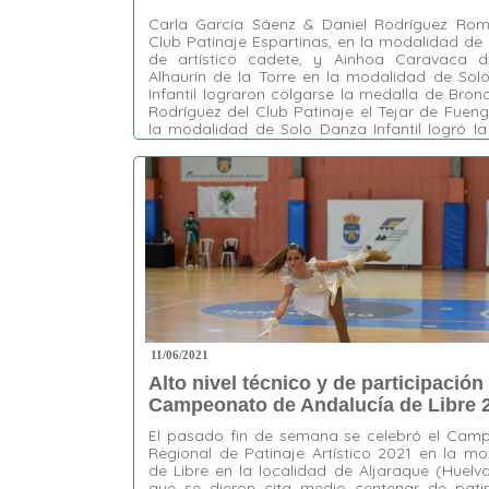
Carla García Sáenz & Daniel Rodríguez Rom
Club Patinaje Espartinas, en la modalidad de
de artístico cadete, y Ainhoa Caravaca d
Alhaurín de la Torre en la modalidad de Sol
Infantil lograron colgarse la medalla de Bronc
Rodríguez del Club Patinaje el Tejar de Fueng
la modalidad de Solo Danza Infantil logró l
plaza mientras …
Etiquetas:
Ainara Cabello
,
Ainhoa Caravaca
,
Carla García Sáenz
,
CP Alhaurín de la Torre
,
CP El Tejar
,
CP Espartinas
,
Daniel Rodríguez
Romero
,
Julia Rodríguez
,
Yasmine Fuentes
11/06/2021
Alto nivel técnico y de participación 
Campeonato de Andalucía de Libre 
El pasado fin de semana se celebró el Cam
Regional de Patinaje Artístico 2021 en la m
de Libre en la localidad de Aljaraque (Huelva
que se dieron cita medio centenar de pati