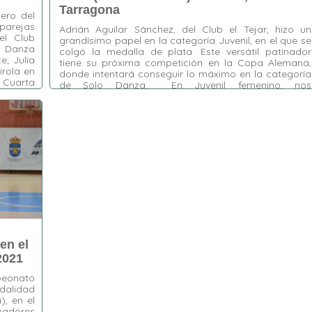
Tarragona
ero del
 parejas
Adrián Aguilar Sánchez, del Club el Tejar, hizo un
el Club
grandísimo papel en la categoría Juvenil, en el que se
o Danza
colgó la medalla de plata. Este versátil patinador
e; Julia
tiene su próxima competición en la Copa Alemana,
irola en
donde intentará conseguir lo máximo en la categoría
a Cuarta
de Solo Danza. En Juvenil femenino, nos
representó Claudia Moreno Torres, del Club …
Etiquetas:
Adrián Aguilar Sánchez
,
Claudia
Moreno Torres
,
Claudia Vélez Alarcón
,
CP El
Tejar
,
CP Espartinas
,
CP Loreto
,
Daniel
Rodríguez Romero
en el
2021
peonato
odalidad
), en el
nadores