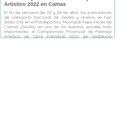
Artístico 2022 en Camas
El fin de semana del 23 y 24 de abril, los patinadores
de categoría Nacional de Sevilla y Huelva se han
dado cita en el Polideportivo Municipal Pepe Flores de
Camas (Sevilla) en uno de los eventos anuales más
importantes, el Campeonato Provincial de Patinaje
Artístico de Libre Individual 2022 de Andalucía
Occidental, clasificatorio para …
Etiquetas:
Camas
,
Campeonato Provincial de
Patinaje Artístico
,
Eduardo Rodríguez
,
Huelva
,
Luis Javier Gómez del Moral
,
Patinaje Artístico
Libre Individual
,
Patinaje Artístico Libre
Parejas
,
Patricia Torres
,
Pepe Glores
,
Sevilla