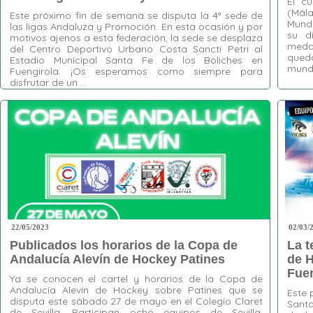
El cu
(Mál
Este próximo fin de semana se disputa la 4° sede de
Mundi
las ligas Andaluza y Promoción. En esta ocasión y por
su d
motivos ajenos a esta federación, la sede se desplaza
meda
del Centro Deportivo Urbano Costa Sancti Petri al
queda
Estadio Municipal Santa Fe de los Boliches en
mundo
Fuengirola. ¡Os esperamos como siempre para
disfrutar de un …
Etiquet
España
Etiquetas:
Estadio Municipal Santa Fe
,
Cuartet
Fuengirola
,
Liga Andaluza
,
Liga Promoción
,
Los Boliches
22/05/2023
02/03/
Publicados los horarios de la Copa de
La t
Andalucía Alevín de Hockey Patines
de H
Fuen
Ya se conocen el cartel y horarios de la Copa de
Andalucía Alevín de Hockey sobre Patines que se
Este 
disputa este sábado 27 de mayo en el Colegio Claret
Santa
de Sevilla. Participan ocho equipos de Sevilla,