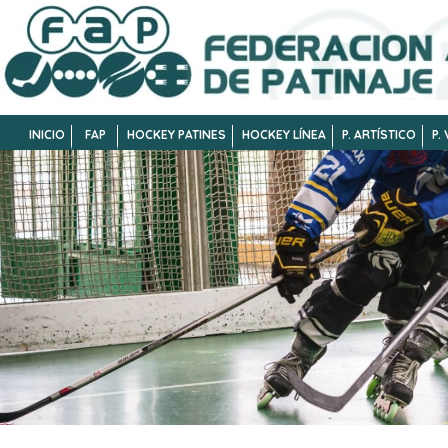
INICIO
FAP
HOCKEY PATINES
HOCKEY LÍNEA
P. ARTÍSTICO
P.