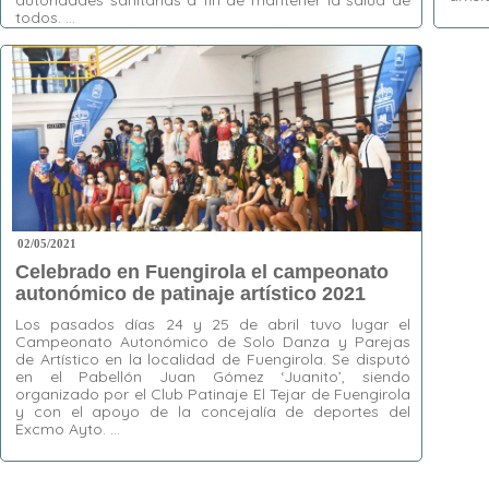
todos. …
Etiquet
Boliche
Etiquetas:
Fuengirola
,
Hockey Línea
,
Liga
Andaluza de Hockey Línea
,
Los Boliches
,
Santa Fe
02/05/2021
Celebrado en Fuengirola el campeonato
autonómico de patinaje artístico 2021
Los pasados días 24 y 25 de abril tuvo lugar el
Campeonato Autonómico de Solo Danza y Parejas
de Artístico en la localidad de Fuengirola. Se disputó
en el Pabellón Juan Gómez ‘Juanito’, siendo
organizado por el Club Patinaje El Tejar de Fuengirola
y con el apoyo de la concejalía de deportes del
Excmo Ayto. …
Etiquetas:
El Tejar
,
Fuengirola
,
Parejas de