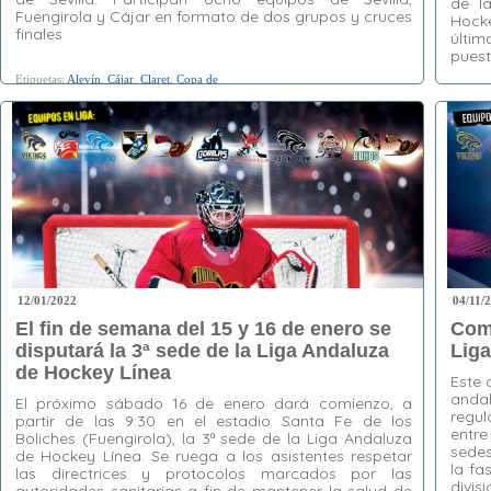
de l
Fuengirola y Cájar en formato de dos grupos y cruces
Hocke
finales
últi
puest
Etiquetas:
Alevín
,
Cájar
,
Claret
,
Copa de
Andalucía
,
Fuengirola
,
hockey patines
,
Sevilla
Etiquet
Hockey
12/01/2022
04/11/
El fin de semana del 15 y 16 de enero se
Comi
disputará la 3ª sede de la Liga Andaluza
Liga
de Hockey Línea
Este 
andal
El próximo sábado 16 de enero dará comienzo, a
regul
partir de las 9:30 en el estadio Santa Fe de los
entre
Boliches (Fuengirola), la 3ª sede de la Liga Andaluza
sedes
de Hockey Línea. Se ruega a los asistentes respetar
la fa
las directrices y protocolos marcados por las
divis
autoridades sanitarias a fin de mantener la salud de