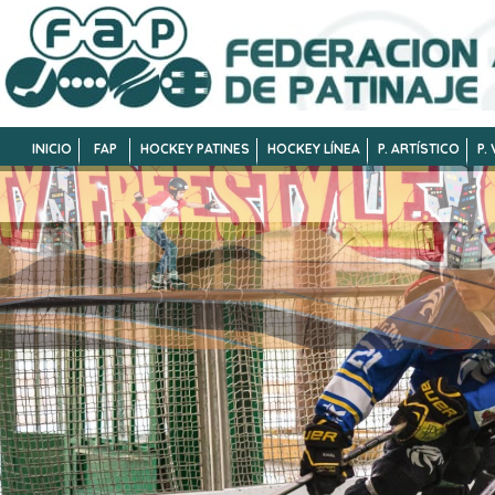
INICIO
FAP
HOCKEY PATINES
HOCKEY LÍNEA
P. ARTÍSTICO
P.