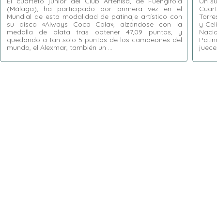
El cuarteto junior del Club Artenisa, de Fuengirola
Un su
(Málaga), ha participado por primera vez en el
Cuar
Mundial de esta modalidad de patinaje artístico con
Torre
su disco «Always Coca Cola», alzándose con la
y Cel
medalla de plata tras obtener 47,09 puntos, y
Naci
quedando a tan sólo 5 puntos de los campeones del
Patin
mundo, el Alexmar, también un …
juece
Etiquetas:
Alexmar
,
Club Artenisa
,
Colombia
,
Etiquet
España
,
Fuengirola
,
Ibagué
,
Mundial de
Moreno
Cuartetos Junior
,
Sevilla
Ester G
Nerea G