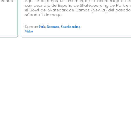
peonato
Aquí te dejamos un resumen de lo acontecido en el
campeonato de España de Skateboarding de Park en
el Bowl del Skatepark de Camas (Sevilla) del pasado
sábado 1 de mayo
Etiquetas:
Park
,
Resumen
,
Skateboarding
,
Vídeo