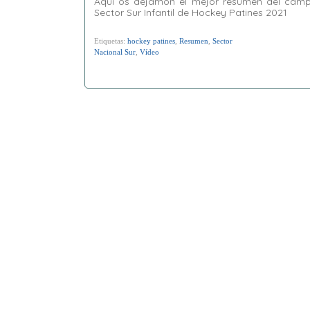
Aquí os dejamon el mejor resumen del cam
Sector Sur Infantil de Hockey Patines 2021
Etiquetas:
hockey patines
,
Resumen
,
Sector
Nacional Sur
,
Vídeo