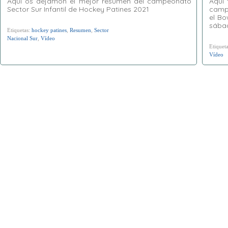
Aquí os dejamon el mejor resumen del campeonato
Aquí 
Sector Sur Infantil de Hockey Patines 2021
camp
el Bo
sába
Etiquetas:
hockey patines
,
Resumen
,
Sector
Nacional Sur
,
Vídeo
Etiquet
Vídeo