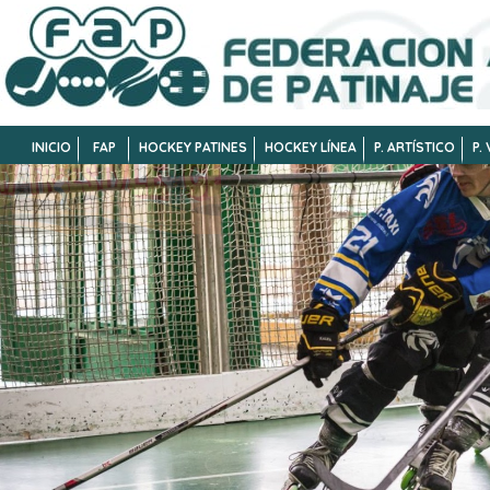
INICIO
FAP
HOCKEY PATINES
HOCKEY LÍNEA
P. ARTÍSTICO
P.