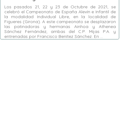
Los pasados 21, 22 y 23 de Octubre de 2021, se
celebró el Campeonato de España Alevín e Infantil de
la modalidad Individual Libre, en la localidad de
Figueres (Girona). A este campeonato se desplazaron
las patinadoras y hermanas Ainhoa y Athenea
Sánchez Fernández, ambas del C.P. Mijas P.A. y
entrenadas por Francisco Benítez Sánchez. En …
Etiquetas:
Ainhoa Sánchez Fernández
,
Athena
Sánchez Fernández
,
C.P. Mijas P.A.
,
Figueres
,
Francisco Benítez Sánchez