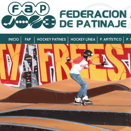
INICIO
FAP
HOCKEY PATINES
HOCKEY LÍNEA
P. ARTÍSTICO
P.