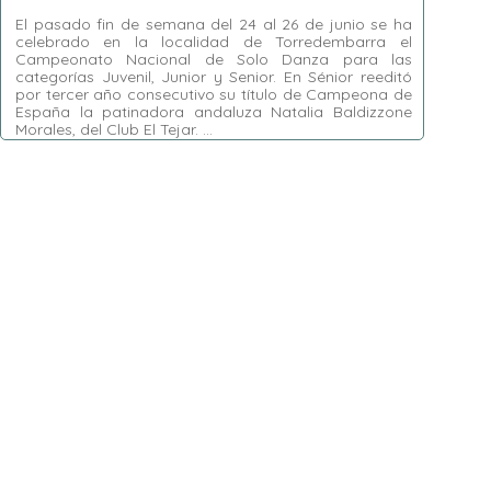
El pasado fin de semana del 24 al 26 de junio se ha
celebrado en la localidad de Torredembarra el
Campeonato Nacional de Solo Danza para las
categorías Juvenil, Junior y Senior. En Sénior reeditó
por tercer año consecutivo su título de Campeona de
España la patinadora andaluza Natalia Baldizzone
Morales, del Club El Tejar. …
Etiquetas:
Adrián Aguilar Sánchez
,
Alhaurín de
la Torre
,
Beatriz Núñez Donoso
,
Campeonato
Nacional de Solo Danza
,
CP El Tejar
,
CP
Tempo
,
Emma Martínez Cons
,
Javier Darío
Doña
,
Jorge Granell Falomir
,
María Campos
Fernández
,
Marina Mestanza Castro
,
Natalia
Baldizzone
,
Natalia López Díaz
,
Paula Ríos
Gómez
,
Raúl Pastor García
,
Rocío Quijada
Ruíz
,
Torredembarra