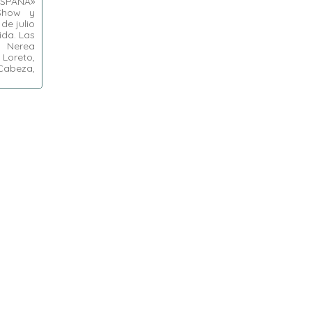
«ESPAÑA»
Show y
de julio
ida. Las
, Nerea
Loreto,
Cabeza,