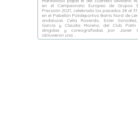
Maravilloso papel el del cuarteto sevillano 
en el Campeonato Europeo de Grupos 
Precisión 2021, celebrado los pasados 28 al 31 
en el Pabellón Polideportivo Barris Nord de Lér
andaluzas Celia Rosendo, Ester González
García y Claudia Moreno, del Club Patín 
dirigidas y coreografiadas por Javier 
obtuvieron una …
Etiquetas:
Campeonato Europeo de Grupos
Show y Precisión 2021
,
Celia Rosendo
,
Claudia Moreno
,
CP Loreto
,
Ester González
,
Javier Cabeza
,
Lérida
,
Nerea García