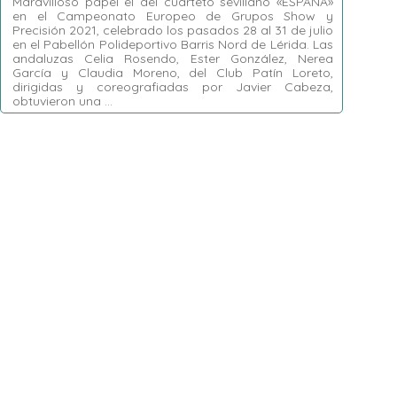
Maravilloso papel el del cuarteto sevillano «ESPAÑA»
en el Campeonato Europeo de Grupos Show y
Precisión 2021, celebrado los pasados 28 al 31 de julio
en el Pabellón Polideportivo Barris Nord de Lérida. Las
andaluzas Celia Rosendo, Ester González, Nerea
García y Claudia Moreno, del Club Patín Loreto,
dirigidas y coreografiadas por Javier Cabeza,
obtuvieron una …
Etiquetas:
Campeonato Europeo de Grupos
Show y Precisión 2021
,
Celia Rosendo
,
Claudia Moreno
,
CP Loreto
,
Ester González
,
Javier Cabeza
,
Lérida
,
Nerea García