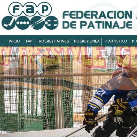
INICIO
FAP
HOCKEY PATINES
HOCKEY LÍNEA
P. ARTÍSTICO
P.