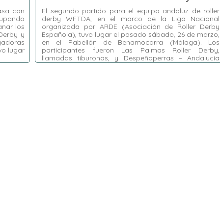
casa con
El segundo partido para el equipo andaluz de roller
cupando
derby WFTDA, en el marco de la Liga Nacional
anar los
organizada por ARDE (Asociación de Roller Derby
Derby y
Española), tuvo lugar el pasado sábado, 26 de marzo,
gadoras
en el Pabellón de Benamocarra (Málaga). Los
vo lugar
participantes fueron Las Palmas Roller Derby,
llamadas tiburonas, y Despeñaperras – Andalucía
Roller Derby, …
Etiquetas:
Andalucía Roller Derby
,
ARDE
,
Benamocarra
,
Despeñaperras
,
PALMAS Roller
Derby
,
Roller Derby Femenino
,
WFTDA