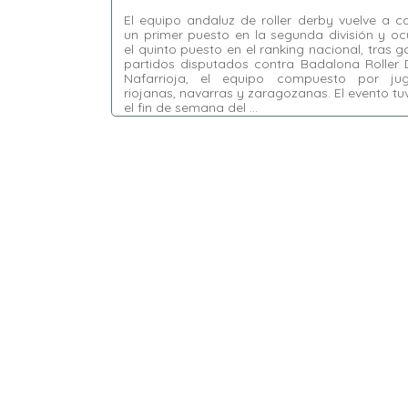
El equipo andaluz de roller derby vuelve a 
un primer puesto en la segunda división y o
el quinto puesto en el ranking nacional, tras g
partidos disputados contra Badalona Roller 
Nafarrioja, el equipo compuesto por ju
riojanas, navarras y zaragozanas. El evento tu
el fin de semana del …
Etiquetas:
ARDE
,
Badalona Roller Derby
,
Black Thunders Derby Dames
,
Despeñaperras
,
Destroyerkinkis
,
Las Palmas Roller Derby
,
Malvarrosa
,
Nafarrioja
,
Roller Derby Madrid
B
,
Team Galiza
,
Valencia
,
Valencia Roller
Derby