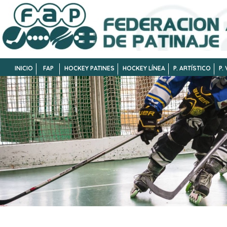
INICIO
FAP
HOCKEY PATINES
HOCKEY LÍNEA
P. ARTÍSTICO
P.