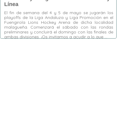
Línea
El fin de semana del 4 y 5 de mayo se jugarán los
playoffs de la Liga Andaluza y Liga Promoción en el
Fuengirola Lions Hockey Arena de dicha localidad
malagueña. Comenzará el sábado con las rondas
preliminares y concluirá el domingo con las finales de
ambas divisiones. ¡Os invitamos a acudir a lo que …
Etiquetas:
Fuengirola Lions Hockey Arena
,
Hockey Línea
,
Liga Andaluza
,
Liga
Promoción
,
Playoffs