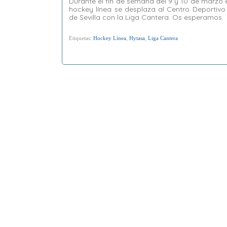
Durante el fin de semana del 9 y 10 de marzo 
hockey línea se desplaza al Centro Deportiv
de Sevilla con la Liga Cantera. Os esperamos.
Etiquetas:
Hockey Línea
,
Hytasa
,
Liga Cantera