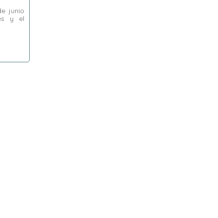
e junio
es y el