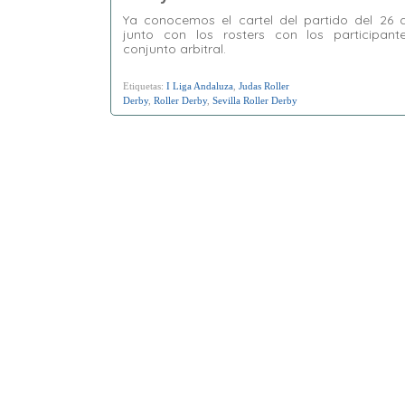
Ya conocemos el cartel del partido del 26 d
junto con los rosters con los participant
conjunto arbitral.
Etiquetas:
I Liga Andaluza
,
Judas Roller
Derby
,
Roller Derby
,
Sevilla Roller Derby