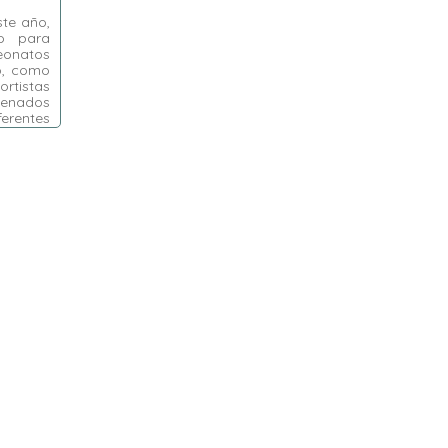
ste año,
do para
onatos
do, como
rtistas
enados
erentes
C.NAL.