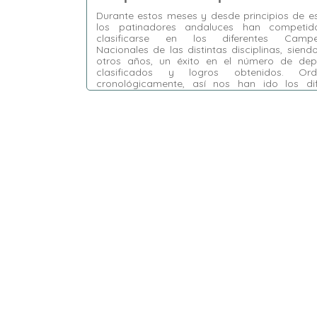
Durante estos meses y desde principios de e
los patinadores andaluces han competi
clasificarse en los diferentes Campe
Nacionales de las distintas disciplinas, sien
otros años, un éxito en el número de depo
clasificados y logros obtenidos. Ord
cronológicamente, así nos han ido los dif
campeonatos de España: 15/05/2022 | 
GRUPOS …
Etiquetas:
Alcoy
,
Campeonatos de España
2022
,
CP Alhaurín de la Torre
,
CP Biellman
,
CP El Tejar
,
CP Giralda
,
CP Loreto
,
CP
Tempo
,
Gandía
,
Mijas PA
,
Reus
,
Ripollet
,
Santander
,
Torredembarra
,
Valladolid