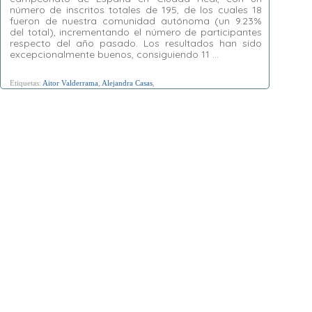
número de inscritos totales de 195, de los cuales 18
fueron de nuestra comunidad autónoma (un 9.23%
del total), incrementando el número de participantes
respecto del año pasado. Los resultados han sido
excepcionalmente buenos, consiguiendo 11 …
Etiquetas:
Aitor Valderrama
,
Alejandra Casas
,
Alejandro Hernández
,
Alejandro Rubio
,
Alma
González
,
Ángela Fernández
,
Camila
Quintanilla
,
Ciudad Real
,
Elena del Mar Vela
,
Elena Sáez
,
Emma Pérez
,
Francisco Javier
Busto
,
Javier Abad
,
Javier Villaescusa
,
José
Julián García
,
Margaut Pereira
,
Pablo Busto
,
Rocío Montero
,
Rosa María Vela