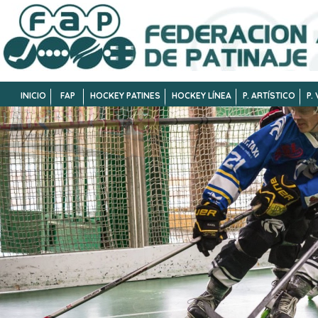
INICIO
FAP
HOCKEY PATINES
HOCKEY LÍNEA
P. ARTÍSTICO
P.