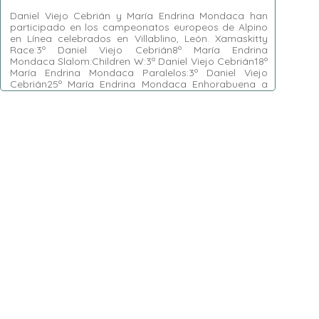
Daniel Viejo Cebrián y María Endrina Mondaca han
participado en los campeonatos europeos de Alpino
en Línea celebrados en Villablino, León. Xamaskitty
Race:3º Daniel Viejo Cebrián8º María Endrina
Mondaca Slalom:Children W:3º Daniel Viejo Cebrián18º
María Endrina Mondaca Paralelos:3º Daniel Viejo
Cebrián25º María Endrina Mondaca Enhorabuena a
ambos por los buenos resultados.
Etiquetas:
Alpino en Línea
,
Daniel Viejo
Cebrián
,
María Endrina Mondaca
,
Paralelos
,
Slalom
,
Xamaskitty Race