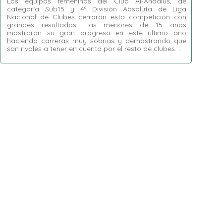
Los equipos femeninos del Club Al-Andalus, de
categoría Sub15 y 4ª División Absoluta de Liga
Nacional de Clubes cerraron esta competición con
grandes resultados. Las menores de 15 años
mostraron su gran progreso en este último año
haciendo carreras muy sobrias y demostrando que
son rivales a tener en cuenta por el resto de clubes. …
Etiquetas:
Al-Andalus
,
Arganda del Rey
,
Christie Roldán
,
Liga Nacional de Clubes