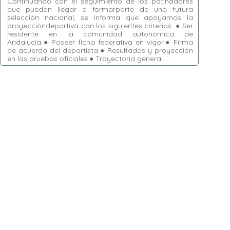
Continuando con el seguimiento de los patinadores
que puedan llegar a formarparte de una futura
selección nacional, se informa que apoyamos la
proyeccióndeportiva con los siguientes criterios: ● Ser
residente en la comunidad autonómica de
Andalucía.● Poseer ficha federativa en vigor.● Firma
de acuerdo del deportista.● Resultados y proyección
en las pruebas oficiales.● Trayectoria general …
Etiquetas:
Aitor Valderrama Hidalgo
,
Alejandro Hernández Cano
,
Alejandro Rubio
Gallardo
,
Alma González Méndez
,
CAIF
,
Crazy Legs
,
Emma Pérez Romero
,
Javier Abad
Cañadillas
,
Jonathan Granda González
,
José
Julián García Díaz
,
Margaut Pereira Rongoni
,
Mercury
,
Pablo Bustos de los Santos
,
Patinadores Inline Freestyle 2022
,
Roller Club
Granada
,
Rosa María Vela Farfán
,
Scorpius
,
Tres60