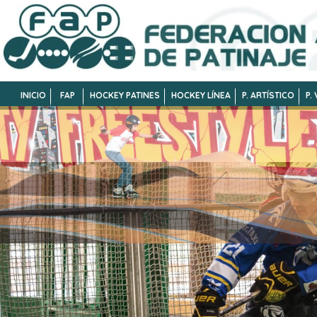
INICIO
FAP
HOCKEY PATINES
HOCKEY LÍNEA
P. ARTÍSTICO
P.