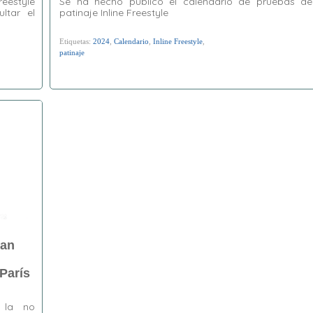
reestyle
Se ha hecho público el calendario de pruebas de
ltar el
patinaje Inline Freestyle
Etiquetas:
2024
,
Calendario
,
Inline Freestyle
,
patinaje
lan
París
 la no