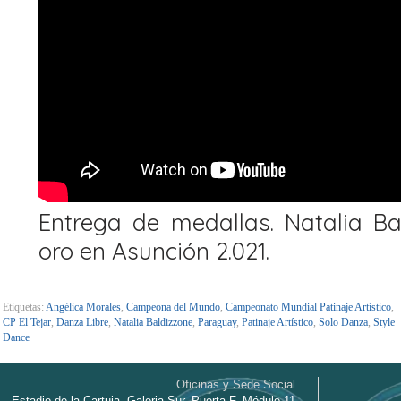
Entrega de medallas. Natalia Ba
oro en Asunción 2.021.
Etiquetas:
Angélica Morales
,
Campeona del Mundo
,
Campeonato Mundial Patinaje Artístico
,
CP El Tejar
,
Danza Libre
,
Natalia Baldizzone
,
Paraguay
,
Patinaje Artístico
,
Solo Danza
,
Style
Dance
Oficinas y Sede Social
Estadio de la Cartuja, Galeria Sur, Puerta F, Módulo 11