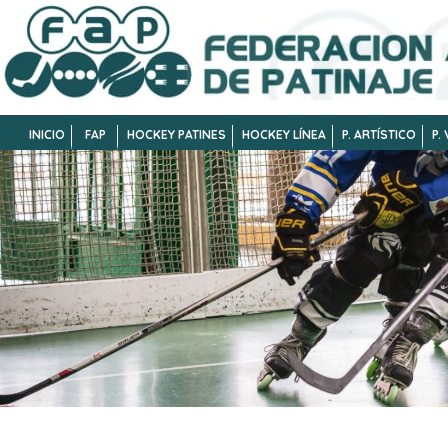
INICIO
FAP
HOCKEY PATINES
HOCKEY LÍNEA
P. ARTÍSTICO
P.