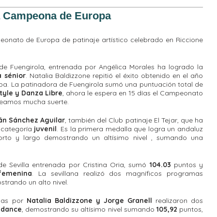
ma Campeona de Europa
eonato de Europa de patinaje artístico celebrado en Riccione
e Fuengirola, entrenada por Angélica Morales ha logrado la
a sénior
. Natalia Baldizzone repitió el éxito obtenido en el año
a. La patinadora de Fuengirola sumó una puntuación total de
tyle y Danza Libre
, ahora le espera en 15 días el Campeonato
seamos mucha suerte.
án Sánchez Aguilar
, también del Club patinaje El Tejar, que ha
 categoría
juvenil
. Es la primera medalla que logra un andaluz
orto y largo demostrando un altísimo nivel , sumando una
e Sevilla entrenada por Cristina Oria, sumó
104.03
puntos y
 femenina
. La sevillana realizó dos magníficos programas
trando un alto nivel.
adas por
Natalia Baldizzone y Jorge Granell
realizaron dos
e dance
, demostrando su altísimo nivel sumando
105,92
puntos,