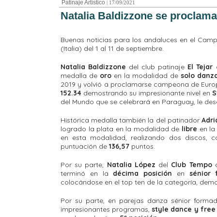
Patinaje Artístico
| 17/09/2021
Natalia Baldizzone se procla
Buenas noticias para los andaluces en el Camp
(Italia) del 1 al 11 de septiembre.
Natalia Baldizzone
del club patinaje
El Tejar
d
medalla de
oro
en la modalidad de
solo danz
2019 y volvió a proclamarse campeona de Europ
152.34
demostrando su impresionante nivel en
S
del Mundo que se celebrará en Paraguay, le de
Histórica medalla también la del patinador
Adri
logrado la plata en la modalidad de
libre
en la
en esta modalidad, realizando dos discos, c
puntuación de
136,57
puntos.
Por su parte,
Natalia López
del
Club Tempo
d
terminó en la
décima posición
en
sénior
colocándose en el top ten de la categoría, demos
Por su parte, en parejas danza sénior form
impresionantes programas,
style dance y fre