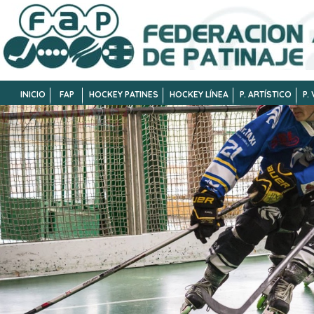
INICIO
FAP
HOCKEY PATINES
HOCKEY LÍNEA
P. ARTÍSTICO
P.