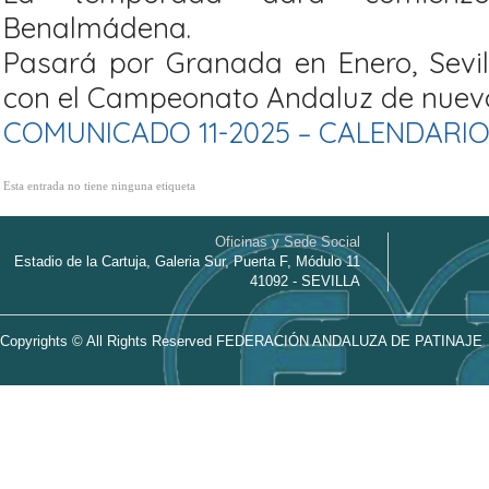
Benalmádena.
Pasará por Granada en Enero, Sevil
con el Campeonato Andaluz de nuev
COMUNICADO 11-2025 – CALENDARIO
Esta entrada no tiene ninguna etiqueta
Oficinas y Sede Social
Estadio de la Cartuja, Galeria Sur, Puerta F, Módulo 11
41092 - SEVILLA
Copyrights © All Rights Reserved FEDERACIÓN ANDALUZA DE PATINAJE