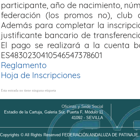
participante, año de nacimiento, núm
federación (los promos no), club d
Además para completar la inscripci
justificante bancario de transferenci
El pago se realizará a la cuenta
ES4830230410546547378601
Reglamento
Hoja de Inscripciones
Esta entrada no tiene ninguna etiqueta
Oficinas y Sede Social
Estadio de la Cartuja, Galeria Sur, Puerta F, Módulo 11
41092 - SEVILLA
Copyrights © All Rights Reserved FEDERACIÓN ANDALUZA DE PATINAJE